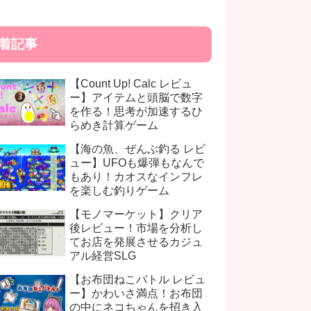
着記事
【Count Up! Calc レビュ
ー】アイテムと頭脳で数字
を作る！思考が加速するひ
らめき計算ゲーム
【海の魚、ぜんぶ釣る レビ
ュー】UFOも爆弾もなんで
もあり！カオスなインフレ
を楽しむ釣りゲーム
【モノマーケット】クリア
後レビュー！市場を分析し
てお店を発展させるカジュ
アル経営SLG
【お布団ねこバトル レビュ
ー】かわいさ満点！お布団
の中にネコちゃんを招き入