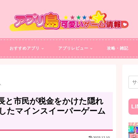
おすすめアプリ
アプリレビュー
攻略・雑記
ム
長と市民が税金をかけた隠れ
L
載したマインスイーパーゲーム
2023.12.10