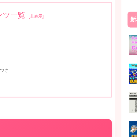
ンツ一覧
[
非表示
]
新
つき