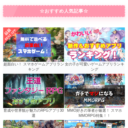
☆おすすめ人気記事☆
女の子が可愛いゲームアプリランキ
超面白い！ スマホゲームアプリラン
ング
キング
MMO好きの筆者が厳選！ スマホ
育成や世界観が魅力のRPGアプリ30
MMORPG特集！！
選