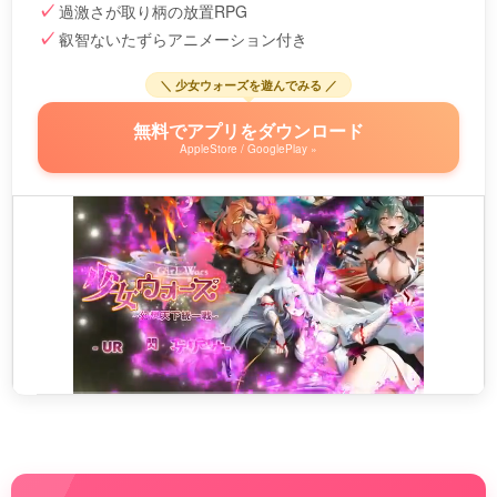
過激さが取り柄の放置RPG
叡智ないたずらアニメーション付き
＼ 少女ウォーズを遊んでみる ／
無料でアプリをダウンロード
AppleStore / GooglePlay »