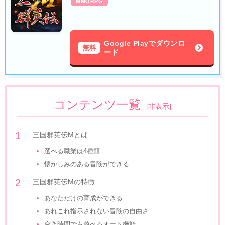
MMORPG
Google Playでダウンロ
無料
ード
コンテンツ一覧
[
非表示
]
三国群英伝Mとは
選べる職業は4種類
懐かしみのある冒険ができる
三国群英伝Mの特徴
あなただけの育成ができる
あれこれ指示されない冒険の自由さ
空き時間でも遊べるオート機能