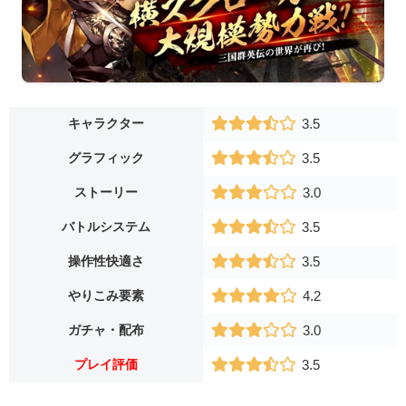
キャラクター
3.5
グラフィック
3.5
ストーリー
3.0
バトルシステム
3.5
操作性快適さ
3.5
やりこみ要素
4.2
ガチャ・配布
3.0
プレイ評価
3.5