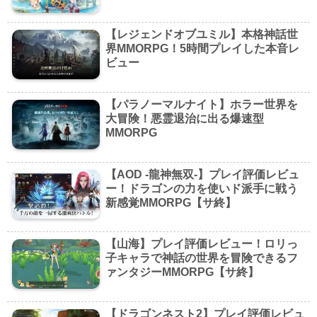
【レジェンドオブユミル】本格神話世
界MMORPG！5時間プレイした本音レ
ビュー
【パラノーマルナイト】ホラー世界を
大冒険！悪霊退治に出る爆速型
MMORPG
【AOD -龍神無双-】プレイ評価レビュ
ー！ドラゴンの力を使いド派手に戦う
新感覚MMORPG【サ終】
【山海】プレイ評価レビュー！ロリっ
子キャラで神話の世界を冒険できるフ
ァンタジーMMORPG【サ終】
【ドラゴンネスト2】プレイ評価レビュ