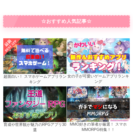
☆おすすめ人気記事☆
女の子が可愛いゲームアプリランキ
超面白い！ スマホゲームアプリラン
ング
キング
MMO好きの筆者が厳選！ スマホ
育成や世界観が魅力のRPGアプリ30
MMORPG特集！！
選