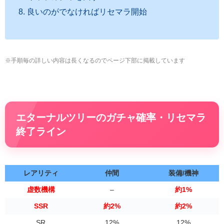
良いのがでなければリセマラ開始
※手順毎の詳しい内容は長くなるのでページ下部に掲載しています
エターナルツリーのガチャ確率・リセマラ
終了ライン
レアリティ
仲間
装備/機神
虚数機構
–
約1%
SSR
約2%
約2%
SR
12%
12%