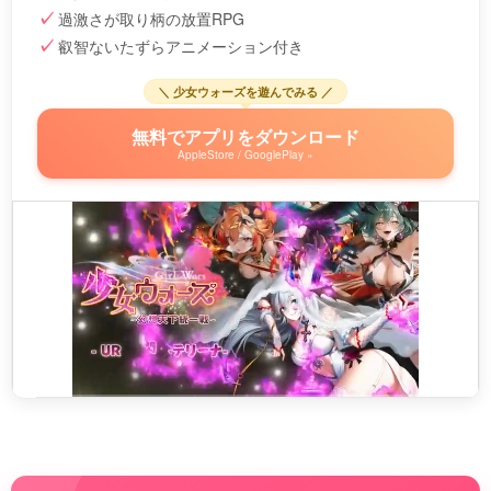
過激さが取り柄の放置RPG
叡智ないたずらアニメーション付き
＼ 少女ウォーズを遊んでみる ／
無料でアプリをダウンロード
AppleStore / GooglePlay »