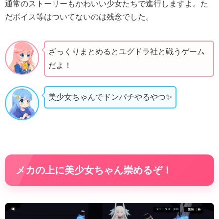
通常のストーリーもかわいい少女たちで進行しますよ。た
だボイス等はついてないのは残念でした。
ざっくりまとめるとユグドラ社と戦うゲーム
だよ！
美少女ちゃんでドンパチやるやつ✨
メカの上に美少女ちゃん崇めるぞ！