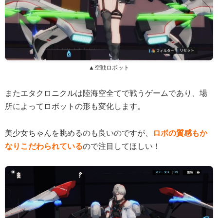
▲空戦ロボット
またエタクロニクルは陸海空全てで戦うゲームであり、場
所によってロボットの形も変化します。
美少女ちゃんを眺めるのも良いのですが、
ロボの質感もか
なりこだわられている
ので注目してほしい！