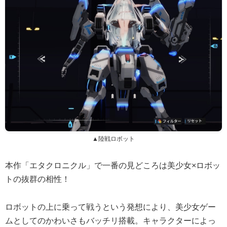
▲陸戦ロボット
本作「エタクロニクル」で一番の見どころは美少女×ロボッ
トの抜群の相性！
ロボットの上に乗って戦うという発想により、美少女ゲー
ムとしてのかわいさもバッチリ搭載。キャラクターによっ