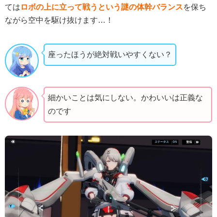
ては
ロボの上に立って戦うという謎の体幹バランス
を保ち
ながら空中を駆け抜けます…！
座ったほうが絶対戦いやすくない？
細かいことは気にしない。かわいいは正義な
のです