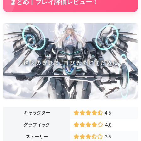
まとめ丨プレイ評価レビュー！
キャラクター
4.5
グラフィック
4.0
ストーリー
3.5