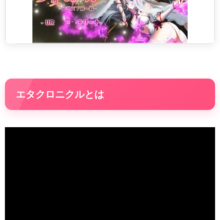
エタクロニクルとは