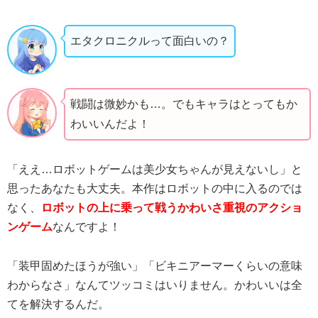
エタクロニクルって面白いの？
戦闘は微妙かも…。でもキャラはとってもか
わいいんだよ！
「ええ…ロボットゲームは美少女ちゃんが見えないし」と
思ったあなたも大丈夫。本作はロボットの中に入るのでは
なく、
ロボットの上に乗って戦うかわいさ重視のアクショ
ンゲーム
なんですよ！
「装甲固めたほうが強い」「ビキニアーマーくらいの意味
わからなさ」なんてツッコミはいりません。かわいいは全
てを解決するんだ。