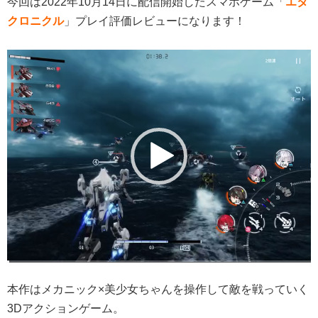
今回は2022年10月14日に配信開始したスマホゲーム「
エタ
クロニクル
」プレイ評価レビューになります！
動
画
プ
レ
ー
ヤ
ー
本作はメカニック×美少女ちゃんを操作して敵を戦っていく
3Dアクションゲーム。