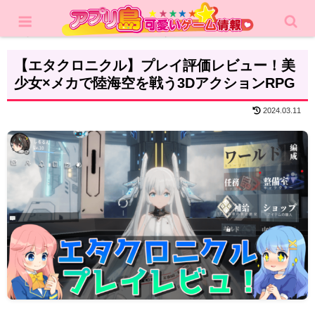
ホーム
レビュー
アクション
【エタクロニクル】プレイ評価レビュー！美
少女×メカで陸海空を戦う3DアクションRPG
2024.03.11