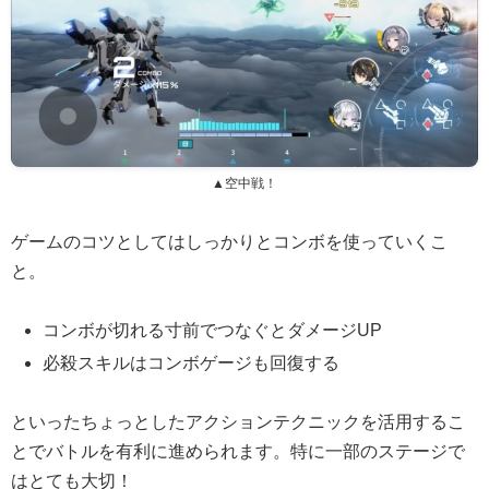
▲空中戦！
ゲームのコツとしてはしっかりとコンボを使っていくこ
と。
コンボが切れる寸前でつなぐとダメージUP
必殺スキルはコンボゲージも回復する
といったちょっとしたアクションテクニックを活用するこ
とでバトルを有利に進められます。特に一部のステージで
はとても大切！