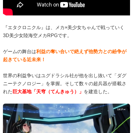
『エタクロニクル』は、メカ×美少女ちゃんで戦っていく
3D美少女陸海空メカRPGです。
ゲームの舞台は
利益の奪い合いで絶えず他勢力との紛争が
起きている近未来！
世界の利益争いはユグドラシル社が他を出し抜いて「ダグ
ニーテクノロジー」を掌握。そして数々の超兵器が搭載さ
れた
巨大基地「天穹（てんきゅう）」
を建造した。