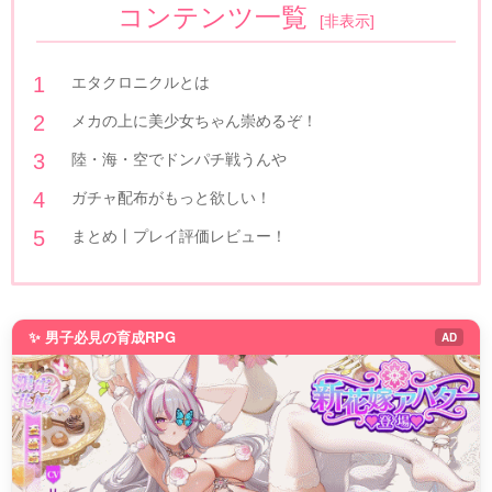
コンテンツ一覧
[
非表示
]
エタクロニクルとは
メカの上に美少女ちゃん崇めるぞ！
陸・海・空でドンパチ戦うんや
ガチャ配布がもっと欲しい！
まとめ丨プレイ評価レビュー！
✨ 男子必見の育成RPG
AD