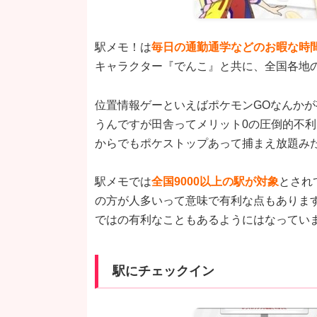
駅メモ！は
毎日の通勤通学などのお暇な時
キャラクター『でんこ』と共に、全国各地
位置情報ゲーといえばポケモンGOなんか
うんですが田舎ってメリット0の圧倒的不
からでもポケストップあって捕まえ放題みた
駅メモでは
全国9000以上の駅が対象
とされ
の方が人多いって意味で有利な点もありま
ではの有利なこともあるようにはなってい
駅にチェックイン