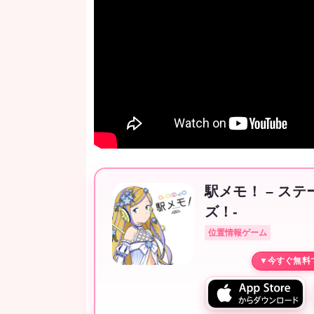
駅メモ！ – ス
ズ！-
位置情報ゲーム