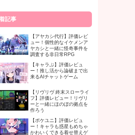
着記事
【アヤカシ代行】評価レビ
ュー！個性的なイケメンア
ヤカシと一緒に怪奇事件を
調査する非日常RPG
【キャラぷ】評価レビュ
ー！推し活から論破まで出
来るAIチャットゲーム
【リヴリヴ 終末スローライ
フ】評価レビュー！リヴリ
ーと一緒にほのぼの拠点を
作ろう
【ポケユニ】評価レビュ
ー！キャラも惑星もめちゃ
かわいくできる着せ替えゲ