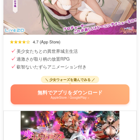
★★★★☆
4.7 (App Store)
美少女たちとの異世界城主生活
過激さが取り柄の放置RPG
叡智ないたずらアニメーション付き
＼ 少女ウォーズを遊んでみる ／
無料でアプリをダウンロード
AppleStore / GooglePlay »