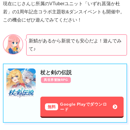
現在にじさんじ所属のVTuberユニット「いずれ菖蒲か杜
若」の1周年記念コラボ主題歌&ダンスイベントも開催中。
この機会にぜひ遊んでみてください！
新鯖があるから新規でも安心だよ！遊んでみ
て♪
杖と剣の伝説
異世界冒険RPG
Google Playでダウンロ
無料
ード