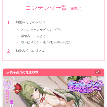
コンテンツ一覧
[
非表示
]
動物みくじのレビュー
どんなゲームかざっくり紹介
早速占ってみよう
やっぱりガチャ運☆2じゃ終われない
動物みくじのまとめ
✨ 男子必見の育成RPG
AD