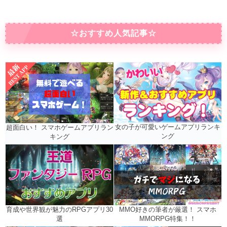
☆おすすめ人気記事☆
女の子が可愛いゲームアプリランキ
超面白い！ スマホゲームアプリラン
ング
キング
MMO好きの筆者が厳選！ スマホ
育成や世界観が魅力のRPGアプリ30
MMORPG特集！！
選