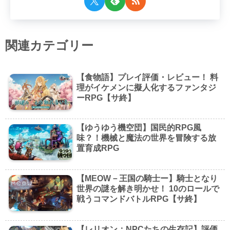
関連カテゴリー
【食物語】プレイ評価・レビュー！ 料
理がイケメンに擬人化するファンタジ
ーRPG【サ終】
【ゆうゆう機空団】国民的RPG風
味？！機械と魔法の世界を冒険する放
置育成RPG
【MEOW－王国の騎士ー】騎士となり
世界の謎を解き明かせ！ 10のロールで
戦うコマンドバトルRPG【サ終】
【レリオン：NPCたちの生存記】評価