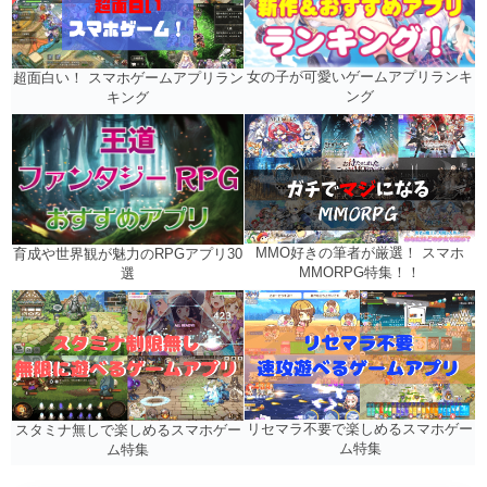
女の子が可愛いゲームアプリランキ
超面白い！ スマホゲームアプリラン
ング
キング
MMO好きの筆者が厳選！ スマホ
育成や世界観が魅力のRPGアプリ30
MMORPG特集！！
選
リセマラ不要で楽しめるスマホゲー
スタミナ無しで楽しめるスマホゲー
ム特集
ム特集