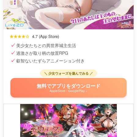
★★★★☆
4.7 (App Store)
美少女たちとの異世界城主生活
過激さが取り柄の放置RPG
叡智ないたずらアニメーション付き
＼ 少女ウォーズを遊んでみる ／
無料でアプリをダウンロード
AppleStore / GooglePlay »