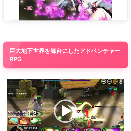
巨大地下世界を舞台にしたアドベンチャー
RPG
動
画
プ
レ
ー
ヤ
ー