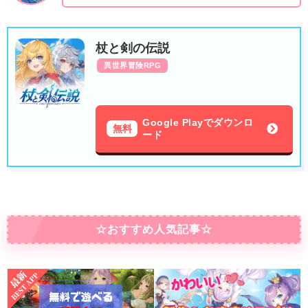
杖と剣の伝説
異世界冒険RPG
Google Playでダウンロ
無料
ード
☆おすすめ人気記事☆