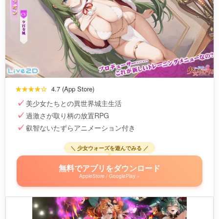
★★★★☆
4.7 (App Store)
美少女たちとの異世界城主生活
過激さが取り柄の放置RPG
叡智ないたずらアニメーション付き
＼ 少女ウォーズを遊んでみる ／
無料でアプリをダウンロード
AppleStore / GooglePlay »