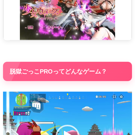
脱獄ごっこPROってどんなゲーム？
動
画
プ
レ
ー