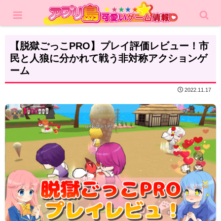
ホーム
レビュー
アクション
【脱獄ごっこPRO】プレイ評価レビュー！市
民と人狼に分かれて戦う非対称アクションゲ
ーム
2022.11.17