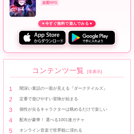
放置RPG
コンテンツ一覧
[
非表示
]
闇深い童話の一面が見える『ダークテイルズ』
定番で遊びやすい冒険が始まる
個性が尖るキャラクターは眺めるだけで楽しい
配布が豪華！ 選べる1001連ガチャ
オンライン音楽で世界観に浸れる