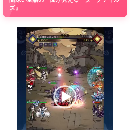
ズ』
動
画
プ
レ
ー
ヤ
ー