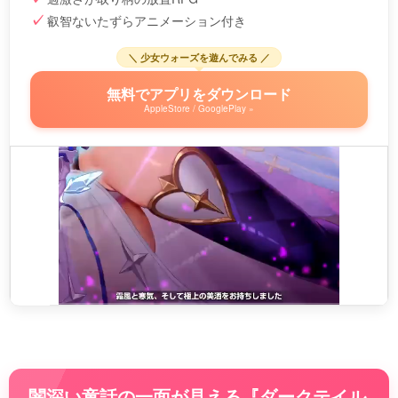
叡智ないたずらアニメーション付き
＼ 少女ウォーズを遊んでみる ／
無料でアプリをダウンロード
AppleStore / GooglePlay »
闇深い童話の一面が見える『ダークテイル