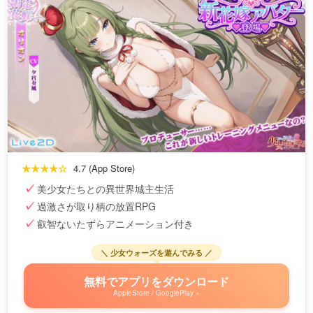
★★★★☆
4.7 (App Store)
美少女たちとの異世界城主生活
過激さが取り柄の放置RPG
叡智ないたずらアニメーション付き
＼ 少女ウォーズを遊んでみる ／
無料でアプリをダウンロード
AppleStore / GooglePlay »