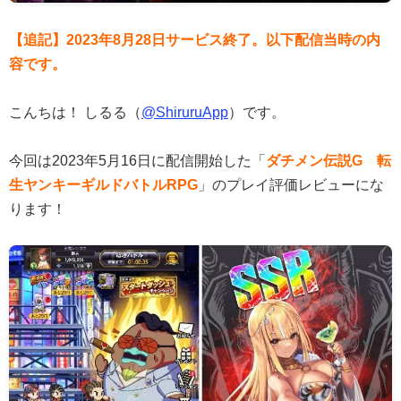
【追記】2023年8月28日サービス終了。以下配信当時の内
容です。
こんちは！ しるる（
@ShiruruApp
）です。
今回は2023年5月16日に配信開始した「
ダチメン伝説G 転
生ヤンキーギルドバトルRPG
」のプレイ評価レビューにな
ります！