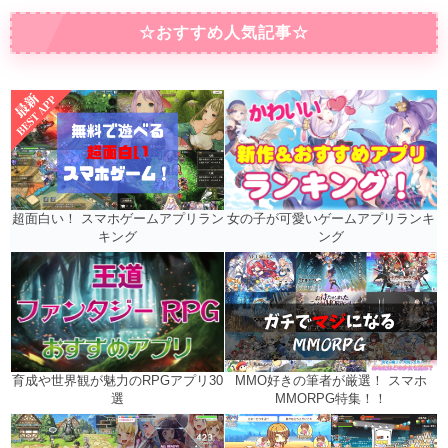
☆おすすめ人気記事☆
女の子が可愛いゲームアプリランキ
超面白い！ スマホゲームアプリラン
ング
キング
MMO好きの筆者が厳選！ スマホ
育成や世界観が魅力のRPGアプリ30
MMORPG特集！！
選