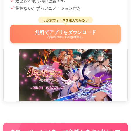
過激さが取り柄の放置RPG
叡智ないたずらアニメーション付き
＼ 少女ウォーズを遊んでみる ／
無料でアプリをダウンロード
AppleStore / GooglePlay »