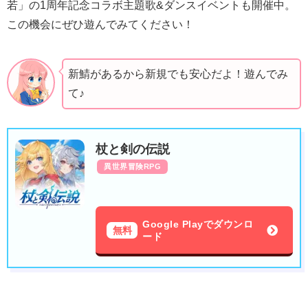
若」の1周年記念コラボ主題歌&ダンスイベントも開催中。
この機会にぜひ遊んでみてください！
新鯖があるから新規でも安心だよ！遊んでみ
て♪
杖と剣の伝説
異世界冒険RPG
Google Playでダウンロ
無料
ード