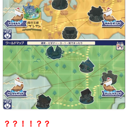
？？！！？？