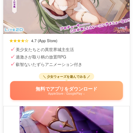
★★★★☆
4.7 (App Store)
美少女たちとの異世界城主生活
過激さが取り柄の放置RPG
叡智ないたずらアニメーション付き
＼ 少女ウォーズを遊んでみる ／
無料でアプリをダウンロード
AppleStore / GooglePlay »