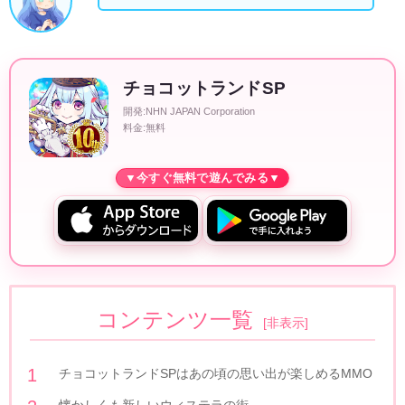
チョコットランドSP
開発:NHN JAPAN Corporation
料金:無料
コンテンツ一覧
[
非表示
]
チョコットランドSPはあの頃の思い出が楽しめるMMO
懐かしくも新しいウィステラの街