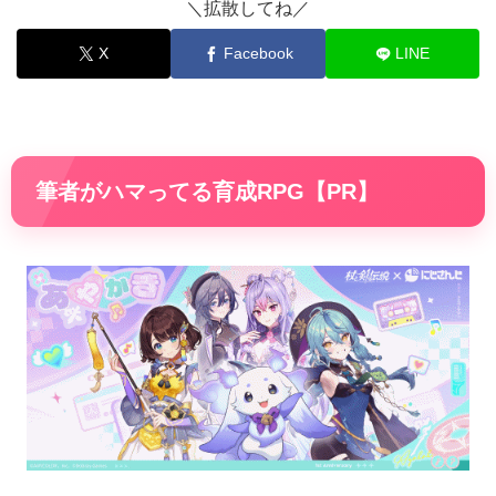
＼拡散してね／
X
Facebook
LINE
筆者がハマってる育成RPG【PR】