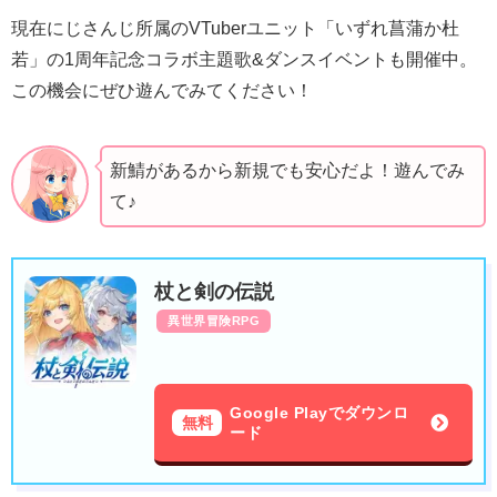
現在にじさんじ所属のVTuberユニット「いずれ菖蒲か杜
若」の1周年記念コラボ主題歌&ダンスイベントも開催中。
この機会にぜひ遊んでみてください！
新鯖があるから新規でも安心だよ！遊んでみ
て♪
杖と剣の伝説
異世界冒険RPG
Google Playでダウンロ
無料
ード