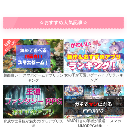
☆おすすめ人気記事☆
女の子が可愛いゲームアプリランキ
超面白い！ スマホゲームアプリラン
ング
キング
MMO好きの筆者が厳選！ スマホ
育成や世界観が魅力のRPGアプリ30
MMORPG特集！！
選