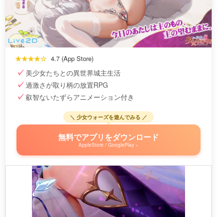
★★★★☆
4.7 (App Store)
美少女たちとの異世界城主生活
過激さが取り柄の放置RPG
叡智ないたずらアニメーション付き
＼ 少女ウォーズを遊んでみる ／
無料でアプリをダウンロード
AppleStore / GooglePlay »