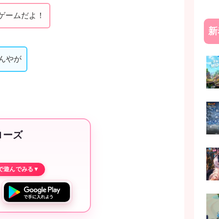
すゲームだよ！
新
んやが
ローズ