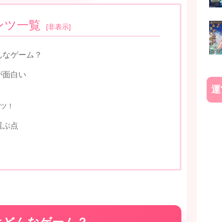
ンツ一覧
[
非表示
]
んなゲーム？
が面白い
運
ツ！
選ぶ点