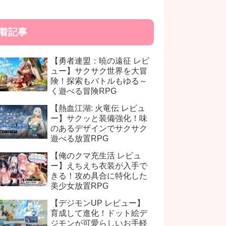
着記事
【勇者連盟：暁の遠征 レビ
ュー】サクサク世界を大冒
険！探索もバトルもゆる～
く遊べる冒険RPG
【熱血江湖: 火竜伝 レビュ
ー】サクッと装備強化！味
のあるデザインでサクサク
遊べる放置RPG
【俺のクマ充生活 レビュ
ー】えちえち衣装が入手で
きる！攻め具合に特化した
美少女放置RPG
【デジモンUP レビュー】
育成して進化！ドット絵デ
ジモンが可愛らしいお手軽