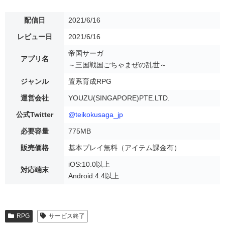
配信日
2021/6/16
レビュー日
2021/6/16
帝国サーガ
アプリ名
～三国戦国ごちゃまぜの乱世～
ジャンル
置系育成RPG
運営会社
YOUZU(SINGAPORE)PTE.LTD.
公式Twitter
@teikokusaga_jp
必要容量
775MB
販売価格
基本プレイ無料（アイテム課金有）
iOS:10.0以上
対応端末
Android:4.4以上
RPG
サービス終了