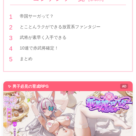
帝国サーガって？
とことんラクができる放置系ファンタジー
武将が素早く入手できる
10連で赤武将確定！
まとめ
✨ 男子必見の育成RPG
AD