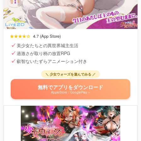
★★★★☆
4.7 (App Store)
美少女たちとの異世界城主生活
過激さが取り柄の放置RPG
叡智ないたずらアニメーション付き
＼ 少女ウォーズを遊んでみる ／
無料でアプリをダウンロード
AppleStore / GooglePlay »