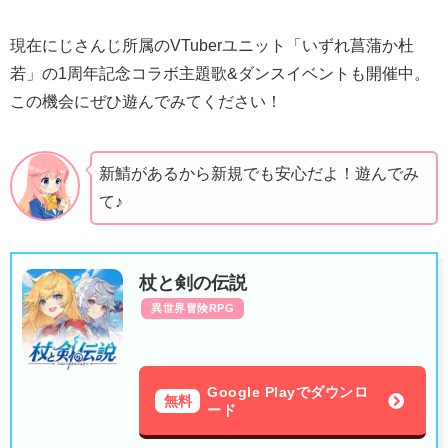
現在にじさんじ所属のVTuberユニット「いずれ菖蒲か杜
若」の1周年記念コラボ主題歌&ダンスイベントも開催中。
この機会にぜひ遊んでみてください！
新鯖があるから新規でも安心だよ！遊んでみ
て♪
杖と剣の伝説
異世界冒険RPG
Google Playでダウンロ
無料
ード