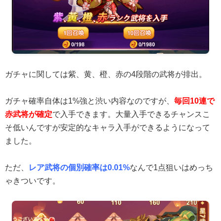
ガチャに関しては紫、黄、橙、赤の4段階の武将が排出。
ガチャ確率自体は1%強と渋い内容なのですが、
毎回10連で
赤武将が確定
で入手できます。大量入手できるチャンスこ
そ低いんですが安定的なキャラ入手ができるようになって
ました。
ただ、
レア武将の個別確率は0.01%
なんで1点狙いはめっち
ゃきついです。