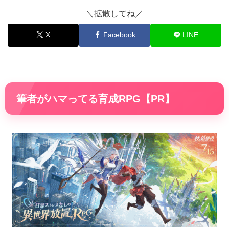
＼拡散してね／
X
Facebook
LINE
筆者がハマってる育成RPG【PR】