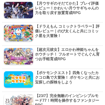
【月ウサギのそだてかた】プレイ評価
レビュー！かわいい月ウサギちゃんの
力を取り戻す放置育成RPG
【ドラえもん コミックトラベラー】評
価レビュー｜のび太くんと共にコミッ
ク星を大冒険！
【超次元彼女】エロかわ神姫ちゃんを
ホウチッチ！ フルオートでぐんぐん育
つお手軽育成RPG
【ポケモンクエスト】四角くなったカ
クコロ島で大冒険！ ポケモンと共にお
宝探しの探検をしよう
【23/7】完全無敵のインビンシブルモ
ード77！時間を操作するファンタジー