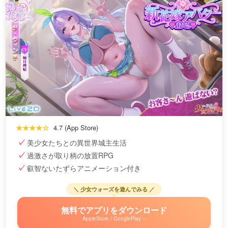
★★★★☆
4.7 (App Store)
美少女たちとの異世界城主生活
過激さが取り柄の放置RPG
叡智ないたずらアニメーション付き
＼ 少女ウォーズを遊んでみる ／
無料でアプリをダウンロード
AppleStore / GooglePlay »