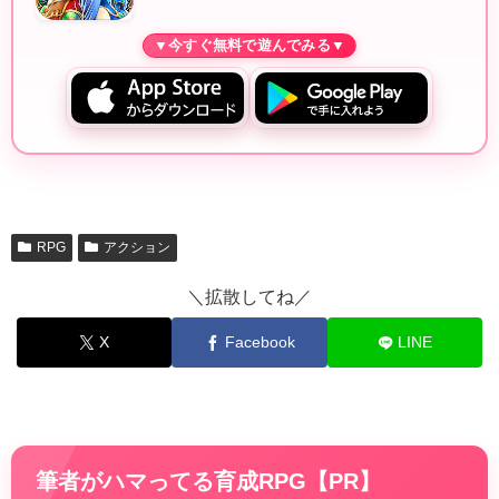
RPG
アクション
＼拡散してね／
X
Facebook
LINE
筆者がハマってる育成RPG【PR】