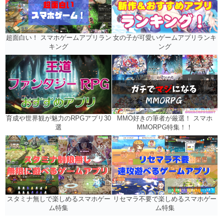
女の子が可愛いゲームアプリランキ
超面白い！ スマホゲームアプリラン
ング
キング
MMO好きの筆者が厳選！ スマホ
育成や世界観が魅力のRPGアプリ30
MMORPG特集！！
選
リセマラ不要で楽しめるスマホゲー
スタミナ無しで楽しめるスマホゲー
ム特集
ム特集