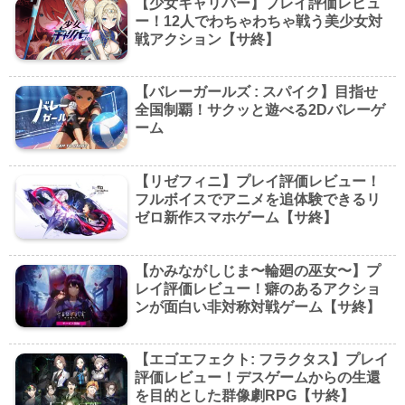
【少女キャリバー】プレイ評価レビュ
ー！12人でわちゃわちゃ戦う美少女対
戦アクション【サ終】
【バレーガールズ : スパイク】目指せ
全国制覇！サクッと遊べる2Dバレーゲ
ーム
【リゼフィニ】プレイ評価レビュー！
フルボイスでアニメを追体験できるリ
ゼロ新作スマホゲーム【サ終】
【かみながしじま〜輪廻の巫女〜】プ
レイ評価レビュー！癖のあるアクショ
ンが面白い非対称対戦ゲーム【サ終】
【エゴエフェクト: フラクタス】プレイ
評価レビュー！デスゲームからの生還
を目的とした群像劇RPG【サ終】