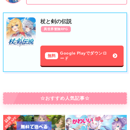
杖と剣の伝説
異世界冒険RPG
Google Playでダウンロ
無料
ード
☆おすすめ人気記事☆