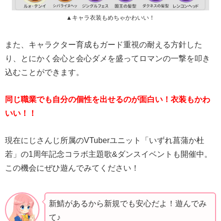
▲キャラ衣装もめちゃかわいい！
また、キャラクター育成もガード重視の耐える方針した
り、とにかく会心と会心ダメを盛ってロマンの一撃を叩き
込むことができます。
同じ職業でも自分の個性を出せるのが面白い！衣装もかわ
いい！！
現在にじさんじ所属のVTuberユニット「いずれ菖蒲か杜
若」の1周年記念コラボ主題歌&ダンスイベントも開催中。
この機会にぜひ遊んでみてください！
新鯖があるから新規でも安心だよ！遊んでみ
て♪