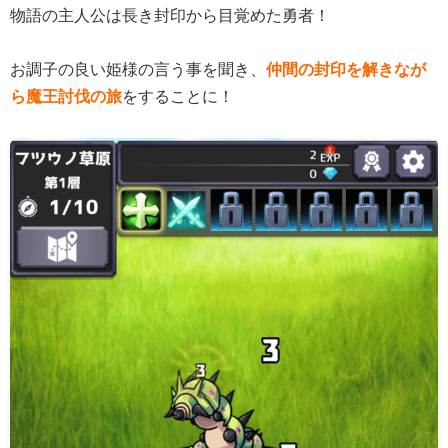
物語の主人公は長き封印から目覚めた勇者！
お調子の良い姫様の言う事を聞き、
仲間の封印を解きなが
ら魔王討伐の旅
をすることに！