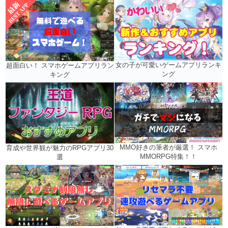
女の子が可愛いゲームアプリランキ
超面白い！ スマホゲームアプリラン
ング
キング
MMO好きの筆者が厳選！ スマホ
育成や世界観が魅力のRPGアプリ30
MMORPG特集！！
選