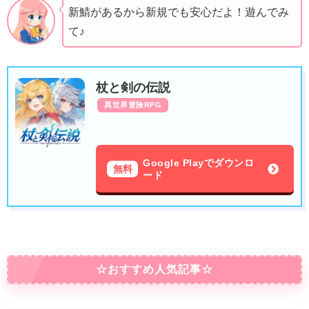
新鯖があるから新規でも安心だよ！遊んでみ
て♪
杖と剣の伝説
異世界冒険RPG
Google Playでダウンロ
無料
ード
☆おすすめ人気記事☆