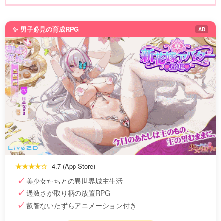
✨ 男子必見の育成RPG
AD
★★★★☆
4.7 (App Store)
美少女たちとの異世界城主生活
過激さが取り柄の放置RPG
叡智ないたずらアニメーション付き