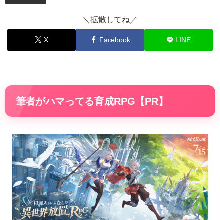
＼拡散してね／
X
Facebook
LINE
筆者がハマってる育成RPG【PR】