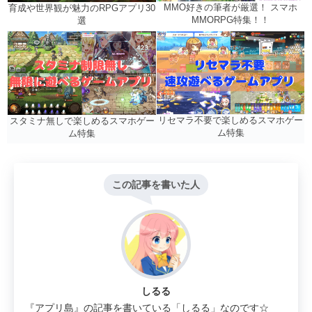
MMO好きの筆者が厳選！ スマホ
育成や世界観が魅力のRPGアプリ30
MMORPG特集！！
選
リセマラ不要で楽しめるスマホゲー
スタミナ無しで楽しめるスマホゲー
ム特集
ム特集
この記事を書いた人
しるる
『アプリ島』の記事を書いている「しるる」なのです☆