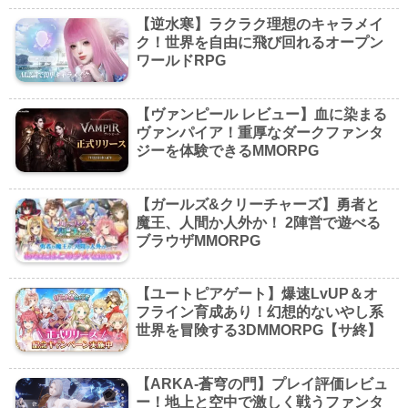
【逆水寒】ラクラク理想のキャラメイ
ク！世界を自由に飛び回れるオープン
ワールドRPG
【ヴァンピール レビュー】血に染まる
ヴァンパイア！重厚なダークファンタ
ジーを体験できるMMORPG
【ガールズ&クリーチャーズ】勇者と
魔王、人間か人外か！ 2陣営で遊べる
ブラウザMMORPG
【ユートピアゲート】爆速LvUP＆オ
フライン育成あり！幻想的ないやし系
世界を冒険する3DMMORPG【サ終】
【ARKA-蒼穹の門】プレイ評価レビュ
ー！地上と空中で激しく戦うファンタ