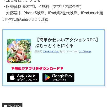
・運営会社：アソビモ
・販売価格:基本プレイ無料（アプリ内課金有）
・対応端末:iPhone5以降、iPad第2世代以降、iPod touch第
5世代以降/android２.3以降
【簡単かわいいアクションRPG】
ぷちっとくろにくる
開発元:
ASOBIMO,Inc.
無料
posted with
アプリーチ
MMORPG