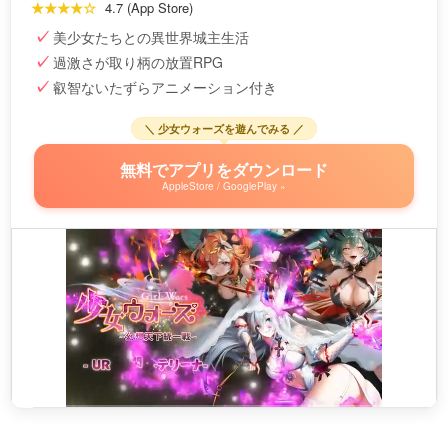
★★★★☆
4.7 (App Store)
美少女たちとの異世界城主生活
過激さが取り柄の放置RPG
叡智ないたずらアニメーション付き
＼ 少女ウォーズを遊んでみる ／
無料でアプリをダウンロード
AppleStore / GooglePlay »