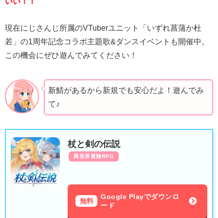
いい！！
現在にじさんじ所属のVTuberユニット「いずれ菖蒲か杜
若」の1周年記念コラボ主題歌&ダンスイベントも開催中。
この機会にぜひ遊んでみてください！
新鯖があるから新規でも安心だよ！遊んでみ
て♪
杖と剣の伝説
異世界冒険RPG
Google Playでダウンロ
無料
ード