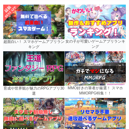
女の子が可愛いゲームアプリランキ
超面白い！ スマホゲームアプリラン
ング
キング
MMO好きの筆者が厳選！ スマホ
育成や世界観が魅力のRPGアプリ30
MMORPG特集！！
選