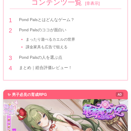
コンテンツ一覧
[
非表示
]
Pond Palsとはどんなゲーム？
Pond Palsのココが面白い
まったり遊べるカエルの世界
課金家具も広告で狙える
Pond Palsの人を選ぶ点
まとめ｜総合評価レビュー！
✨ 男子必見の育成RPG
AD