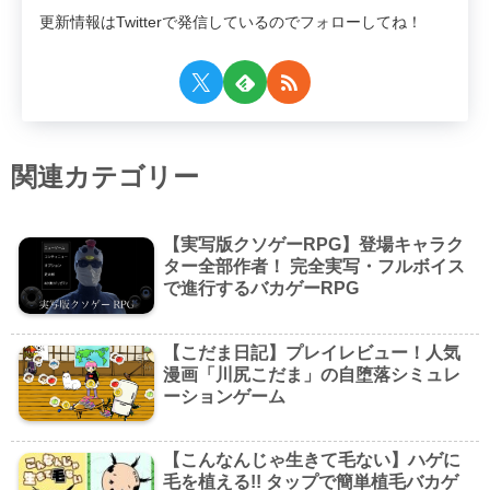
更新情報はTwitterで発信しているのでフォローしてね！
関連カテゴリー
【実写版クソゲーRPG】登場キャラク
ター全部作者！ 完全実写・フルボイス
で進行するバカゲーRPG
【こだま日記】プレイレビュー！人気
漫画「川尻こだま」の自堕落シミュレ
ーションゲーム
【こんなんじゃ生きて毛ない】ハゲに
毛を植える!! タップで簡単植毛バカゲ