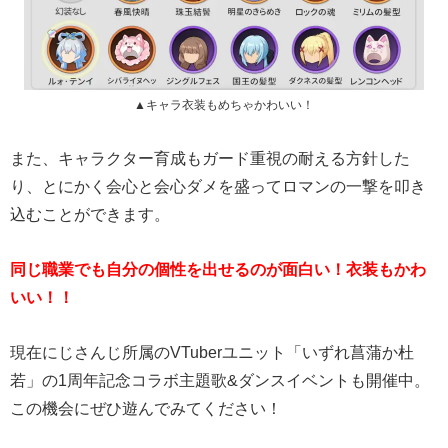
▲キャラ衣装もめちゃかわいい！
また、キャラクター育成もガード重視の耐える方針した
り、とにかく会心と会心ダメを盛ってロマンの一撃を叩き
込むことができます。
同じ職業でも自分の個性を出せるのが面白い！衣装もかわ
いい！！
現在にじさんじ所属のVTuberユニット「いずれ菖蒲か杜
若」の1周年記念コラボ主題歌&ダンスイベントも開催中。
この機会にぜひ遊んでみてください！