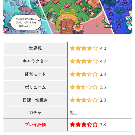
世界観
4.0
キャラクター
4.2
経営モード
3.8
ボリューム
2.5
日課・快適さ
3.8
ガチャ
無し
プレイ評価
3.8