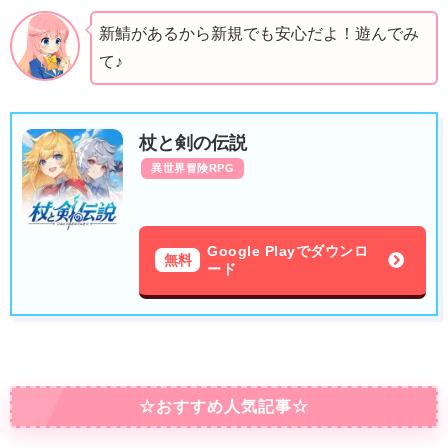
新鯖があるから新規でも安心だよ！遊んでみ
て♪
杖と剣の伝説
異世界冒険RPG
Google Playでダウンロ
無料
ード
☆おすすめ人気記事☆