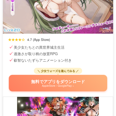
★★★★☆
4.7 (App Store)
美少女たちとの異世界城主生活
過激さが取り柄の放置RPG
叡智ないたずらアニメーション付き
＼ 少女ウォーズを遊んでみる ／
無料でアプリをダウンロード
AppleStore / GooglePlay »