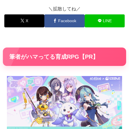
＼拡散してね／
X
Facebook
LINE
筆者がハマってる育成RPG【PR】