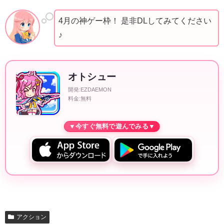
4月の神ゲー枠！ 是非DLしてみてください
♪
オトシュー
開発:EZDAEMON
料金:無料
アクション