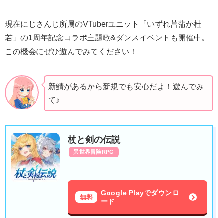
現在にじさんじ所属のVTuberユニット「いずれ菖蒲か杜
若」の1周年記念コラボ主題歌&ダンスイベントも開催中。
この機会にぜひ遊んでみてください！
新鯖があるから新規でも安心だよ！遊んでみ
て♪
杖と剣の伝説
異世界冒険RPG
Google Playでダウンロ
無料
ード