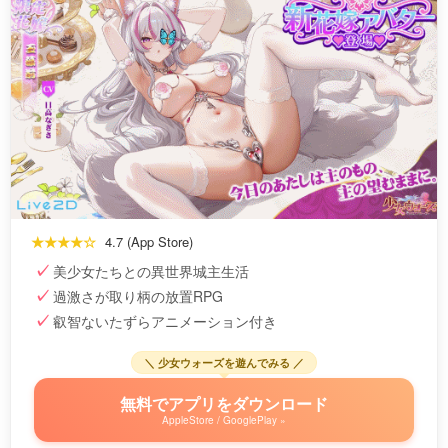
★★★★☆
4.7 (App Store)
美少女たちとの異世界城主生活
過激さが取り柄の放置RPG
叡智ないたずらアニメーション付き
＼ 少女ウォーズを遊んでみる ／
無料でアプリをダウンロード
AppleStore / GooglePlay »