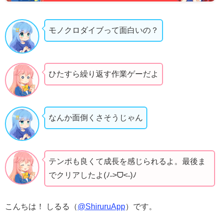
モノクロダイブって面白いの？
ひたすら繰り返す作業ゲーだよ
なんか面倒くさそうじゃん
テンポも良くて成長を感じられるよ。最後ま
でクリアしたよ(ﾉ˶>ᗜ​<˵)ﾉ
こんちは！ しるる（
@ShiruruApp
）です。