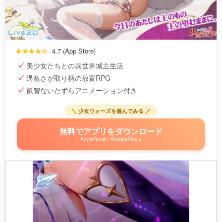
★★★★☆
4.7 (App Store)
美少女たちとの異世界城主生活
過激さが取り柄の放置RPG
叡智ないたずらアニメーション付き
＼ 少女ウォーズを遊んでみる ／
無料でアプリをダウンロード
AppleStore / GooglePlay »