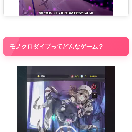
モノクロダイブってどんなゲーム？
動
画
プ
レ
ー
ヤ
ー