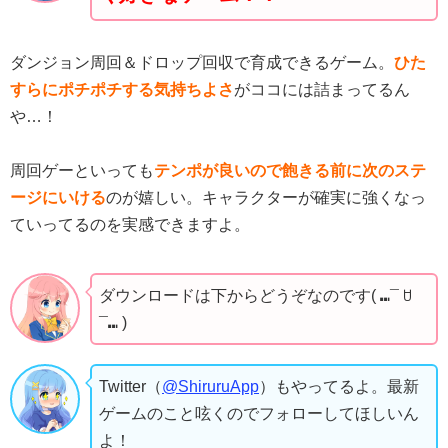
ダンジョン周回＆ドロップ回収で育成できるゲーム。
ひた
すらにポチポチする気持ちよさ
がココには詰まってるん
や…！
周回ゲーといっても
テンポが良いので飽きる前に次のステ
ージにいける
のが嬉しい。キャラクターが確実に強くなっ
ていってるのを実感できますよ。
ダウンロードは下からどうぞなのです( ⑉¯ ꇴ
¯⑉ )
Twitter（
@ShiruruApp
）もやってるよ。最新
ゲームのこと呟くのでフォローしてほしいん
よ！