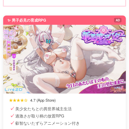
✨ 男子必見の育成RPG
AD
★★★★☆
4.7 (App Store)
美少女たちとの異世界城主生活
過激さが取り柄の放置RPG
叡智ないたずらアニメーション付き