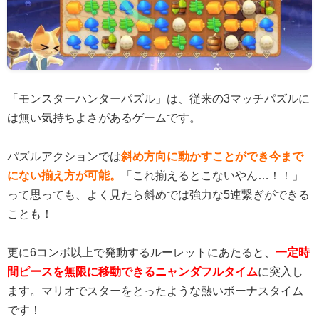
「モンスターハンターパズル」は、従来の3マッチパズルに
は無い気持ちよさがあるゲームです。
パズルアクションでは
斜め方向に動かすことができ今まで
にない揃え方が可能。
「これ揃えるとこないやん…！！」
って思っても、よく見たら斜めでは強力な5連繋ぎができる
ことも！
更に6コンボ以上で発動するルーレットにあたると、
一定時
間ピースを無限に移動できるニャンダフルタイム
に突入し
ます。マリオでスターをとったような熱いボーナスタイム
です！