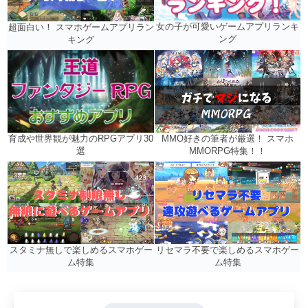
女の子が可愛いゲームアプリランキ
超面白い！ スマホゲームアプリラン
ング
キング
MMO好きの筆者が厳選！ スマホ
育成や世界観が魅力のRPGアプリ30
MMORPG特集！！
選
リセマラ不要で楽しめるスマホゲー
スタミナ無しで楽しめるスマホゲー
ム特集
ム特集