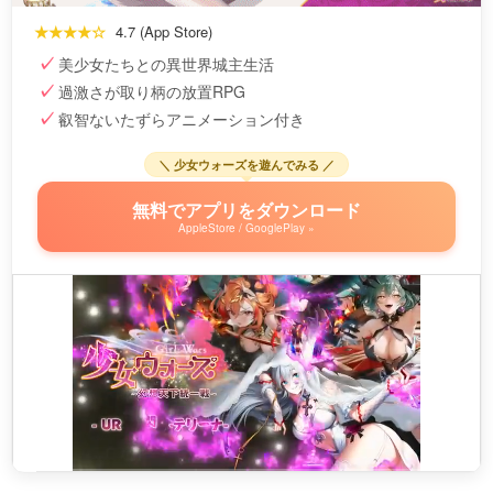
★★★★☆
4.7 (App Store)
美少女たちとの異世界城主生活
過激さが取り柄の放置RPG
叡智ないたずらアニメーション付き
＼ 少女ウォーズを遊んでみる ／
無料でアプリをダウンロード
AppleStore / GooglePlay »