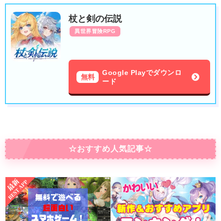
杖と剣の伝説
異世界冒険RPG
Google Playでダウンロ
無料
ード
☆おすすめ人気記事☆