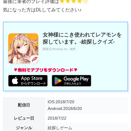
★★★★☆
最後に筆者のプレイ評価は
気になった方はDLしてみてください♪
女神様にこき使われてレアモンを
探しています。-絵探しクイズ-
開発元:
Plummy Inc.
無料
iOS:2018/7/20
配信日
Android:2018/6/20
レビュー日
2018/7/22
ジャンル
絵探しゲーム