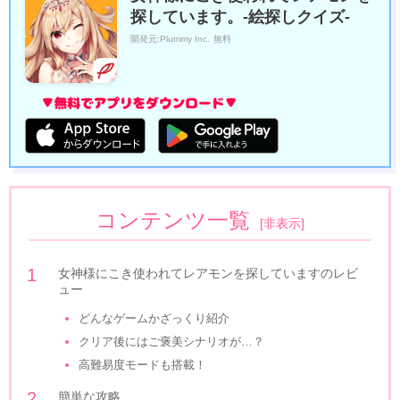
探しています。-絵探しクイズ-
開発元:
Plummy Inc.
無料
コンテンツ一覧
[
非表示
]
女神様にこき使われてレアモンを探していますのレビ
ュー
どんなゲームかざっくり紹介
クリア後にはご褒美シナリオが…？
高難易度モードも搭載！
簡単な攻略