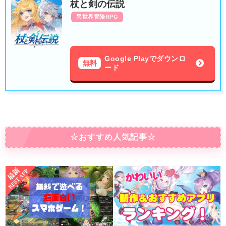
杖と剣の伝説
異世界冒険RPG
Google Playでダウンロ
無料
ード
☆おすすめ人気記事☆