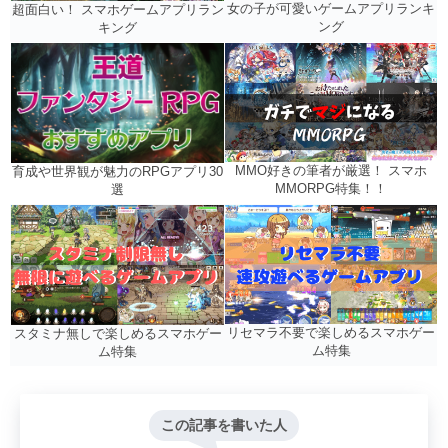
女の子が可愛いゲームアプリランキ
超面白い！ スマホゲームアプリラン
ング
キング
MMO好きの筆者が厳選！ スマホ
育成や世界観が魅力のRPGアプリ30
MMORPG特集！！
選
リセマラ不要で楽しめるスマホゲー
スタミナ無しで楽しめるスマホゲー
ム特集
ム特集
この記事を書いた人