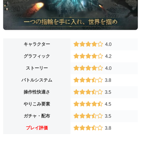
キャラクター
4.0
グラフィック
4.2
ストーリー
4.0
バトルシステム
3.8
操作性快適さ
3.5
やりこみ要素
4.5
ガチャ・配布
3.5
プレイ評価
3.8