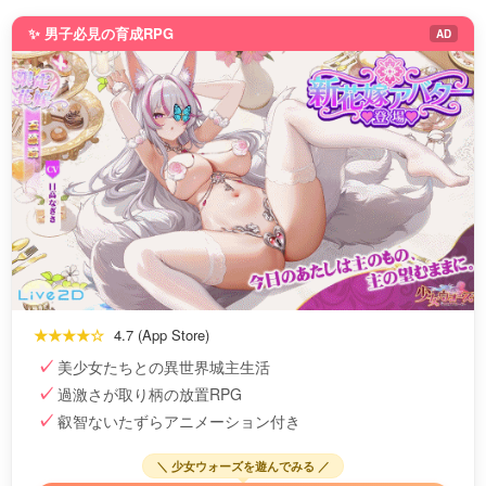
✨ 男子必見の育成RPG
AD
★★★★☆
4.7 (App Store)
美少女たちとの異世界城主生活
過激さが取り柄の放置RPG
叡智ないたずらアニメーション付き
＼ 少女ウォーズを遊んでみる ／