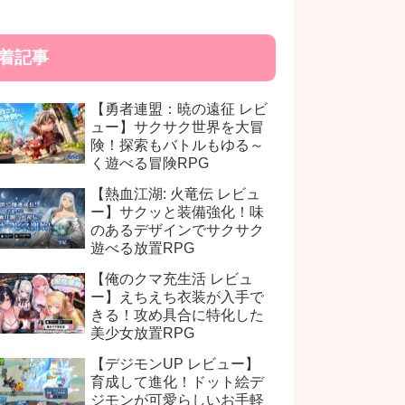
着記事
【勇者連盟：暁の遠征 レビ
ュー】サクサク世界を大冒
険！探索もバトルもゆる～
く遊べる冒険RPG
【熱血江湖: 火竜伝 レビュ
ー】サクッと装備強化！味
のあるデザインでサクサク
遊べる放置RPG
【俺のクマ充生活 レビュ
ー】えちえち衣装が入手で
きる！攻め具合に特化した
美少女放置RPG
【デジモンUP レビュー】
育成して進化！ドット絵デ
ジモンが可愛らしいお手軽