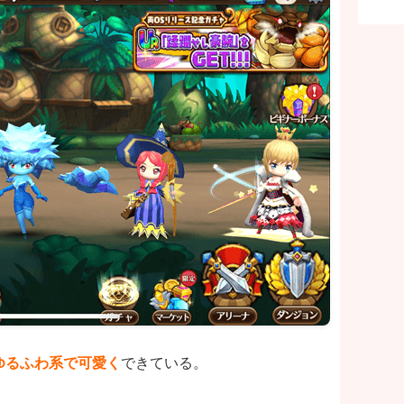
ゆるふわ系で可愛く
できている。