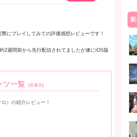
新
実際にプレイしてみての評価感想レビューです！
d版は約2週間前から先行配信されてましたが遂にiOS版
！
ンツ一覧
[
非表示
]
クロ）の紹介レビュー！