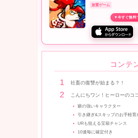
放置ゲーム
コンテ
社畜の復讐が始まる？！
こんにちワン！ヒーローのコ
癖の強いキャラクター
引き継ぎ&スキップのお手軽育
URも狙える宝箱チャンス
10連毎に確定付き