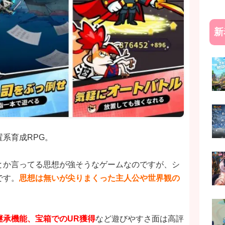
新
系育成RPG。
とか言ってる思想が強そうなゲームなのですが、シ
です。
思想は無いが
尖りまくった主人公や世界観の
継承機能、宝箱でのUR獲得
など遊びやすさ面は高評