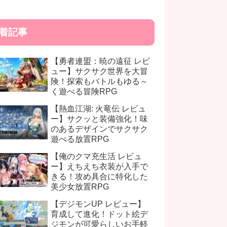
着記事
【勇者連盟：暁の遠征 レビ
ュー】サクサク世界を大冒
険！探索もバトルもゆる～
く遊べる冒険RPG
【熱血江湖: 火竜伝 レビュ
ー】サクッと装備強化！味
のあるデザインでサクサク
遊べる放置RPG
【俺のクマ充生活 レビュ
ー】えちえち衣装が入手で
きる！攻め具合に特化した
美少女放置RPG
【デジモンUP レビュー】
育成して進化！ドット絵デ
ジモンが可愛らしいお手軽