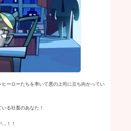
ンヒーローたちを率いて悪の上司に立ち向かってい
ている社畜のあなた！
が…！！