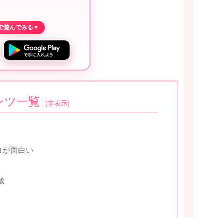
ンツ一覧
[
非表示
]
コが面白い
成