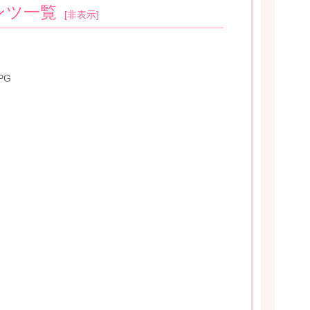
ンツ一覧
[
非表示
]
PG