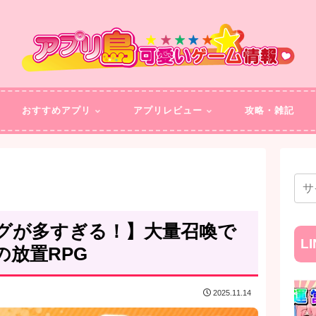
おすすめアプリ
アプリレビュー
攻略・雑記
グが多すぎる！】大量召喚で
L
放置RPG
2025.11.14