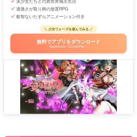
美少女たちとの異世界城主生活
過激さが取り柄の放置RPG
叡智ないたずらアニメーション付き
＼ 少女ウォーズを遊んでみる ／
無料でアプリをダウンロード
AppleStore / GooglePlay »