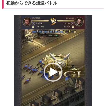
初動からできる爆速バトル
動
画
プ
レ
ー
ヤ
ー