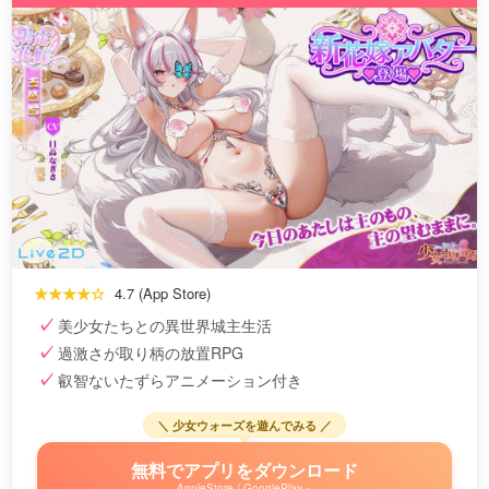
★★★★☆
4.7 (App Store)
美少女たちとの異世界城主生活
過激さが取り柄の放置RPG
叡智ないたずらアニメーション付き
＼ 少女ウォーズを遊んでみる ／
無料でアプリをダウンロード
AppleStore / GooglePlay »