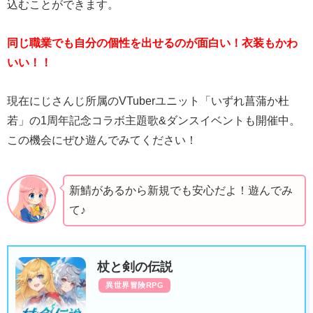
込むことができます。
同じ職業でも自分の個性を出せるのが面白い！衣装もかわ
いい！！
現在にじさんじ所属のVTuberユニット「いずれ菖蒲か杜
若」の1周年記念コラボ主題歌&ダンスイベントも開催中。
この機会にぜひ遊んでみてください！
新鯖があるから新規でも安心だよ！遊んでみ
て♪
杖と剣の伝説
異世界冒険RPG