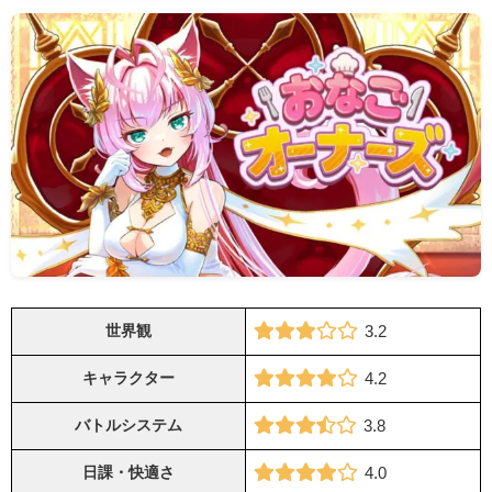
世界観
3.2
キャラクター
4.2
バトルシステム
3.8
日課・快適さ
4.0