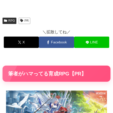
RPG
PR
＼拡散してね／
X
Facebook
LINE
筆者がハマってる育成RPG【PR】