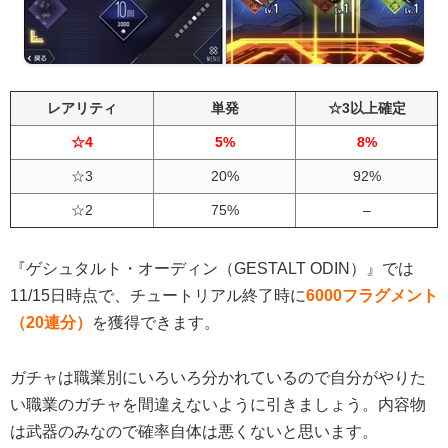
レアリティ
単発
☆3以上確定
☆4
5%
8%
☆3
20%
92%
☆2
75%
–
『ゲシュタルト・オーディン（GESTALT ODIN）』では
11/15日時点で、チュートリアル終了時に
6000フラグメント
（20連分）
を獲得できます。
ガチャは職業別にいろいろ分かれているので自分がやりた
い職業のガチャを間違えないように引きましょう。内容物
は武器のみなので確率自体は悪くないと思います。