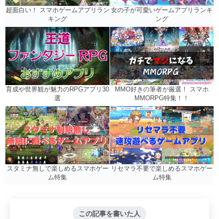
女の子が可愛いゲームアプリランキ
超面白い！ スマホゲームアプリラン
ング
キング
MMO好きの筆者が厳選！ スマホ
育成や世界観が魅力のRPGアプリ30
MMORPG特集！！
選
リセマラ不要で楽しめるスマホゲー
スタミナ無しで楽しめるスマホゲー
ム特集
ム特集
この記事を書いた人