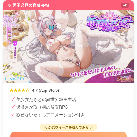
✨ 男子必見の育成RPG
AD
★★★★☆
4.7 (App Store)
美少女たちとの異世界城主生活
過激さが取り柄の放置RPG
叡智ないたずらアニメーション付き
＼ 少女ウォーズを遊んでみる ／