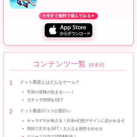
コンテンツ一覧
[
非表示
]
ドット覇道とはどんなゲーム？
宇宙の冒険が始まる――！
ガチャで仲間をGET
ドット覇道のココが面白い
キャラデザが刺さる！任侠×幻想デザインに惹かれるぞ
周回で欠片をGET！主人公も個性を出せる
リリース記念で100連配布！