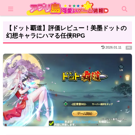
ホーム
レビュー
RPG
【ドット覇道】評価レビュー！美墨ドットの
幻想キャラにハマる任侠RPG
2026.01.11