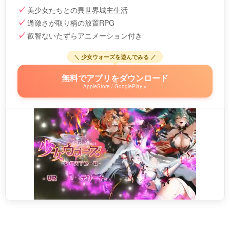
美少女たちとの異世界城主生活
過激さが取り柄の放置RPG
叡智ないたずらアニメーション付き
＼ 少女ウォーズを遊んでみる ／
無料でアプリをダウンロード
AppleStore / GooglePlay »