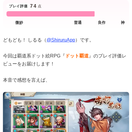
74
プレイ評価
点
どもども！ しるる（
@ShiruruApp
）です。
今回は覇道系ドット絵RPG『
ドット覇道
』のプレイ評価レ
ビューをお届けします！
本音で感想を言えば、