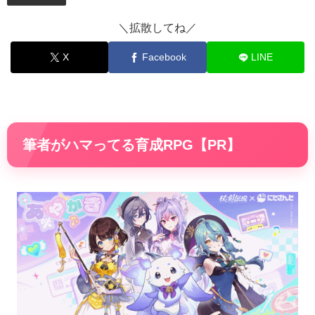
＼拡散してね／
X
Facebook
LINE
筆者がハマってる育成RPG【PR】