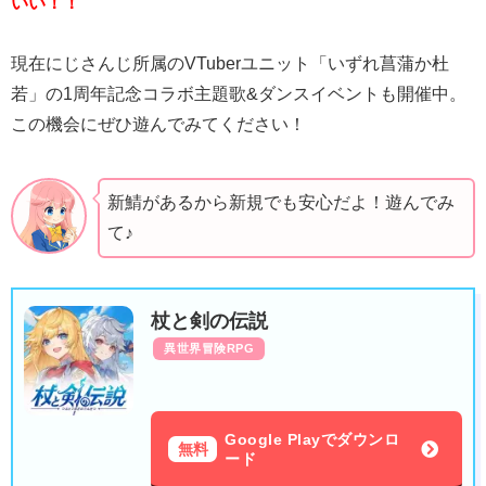
いい！！
現在にじさんじ所属のVTuberユニット「いずれ菖蒲か杜
若」の1周年記念コラボ主題歌&ダンスイベントも開催中。
この機会にぜひ遊んでみてください！
新鯖があるから新規でも安心だよ！遊んでみ
て♪
杖と剣の伝説
異世界冒険RPG
Google Playでダウンロ
無料
ード