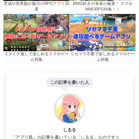
MMO好きの筆者が厳選！ スマホ
育成や世界観が魅力のRPGアプリ30
MMORPG特集！！
選
リセマラ不要で楽しめるスマホゲー
スタミナ無しで楽しめるスマホゲー
ム特集
ム特集
この記事を書いた人
しるる
『アプリ島』の記事を書いている「しるる」なのです☆