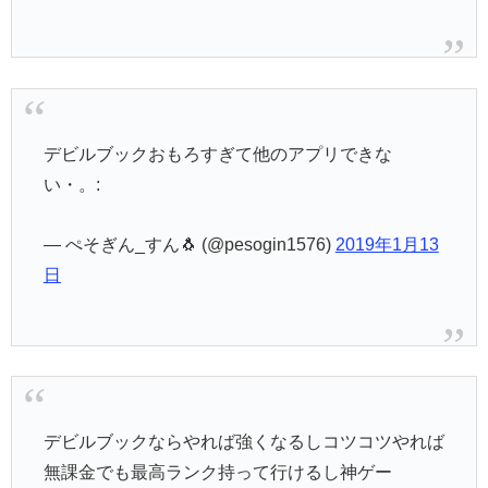
デビルブックおもろすぎて他のアプリできな
い・。:
— ぺそぎん_すん🐧 (@pesogin1576)
2019年1月13
日
デビルブックならやれば強くなるしコツコツやれば
無課金でも最高ランク持って行けるし神ゲー