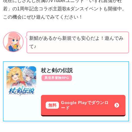
現在にじさんじ所属のVTuberユニット「いずれ菖蒲か杜
若」の1周年記念コラボ主題歌&ダンスイベントも開催中。
この機会にぜひ遊んでみてください！
新鯖があるから新規でも安心だよ！遊んでみ
て♪
杖と剣の伝説
異世界冒険RPG
Google Playでダウンロ
無料
ード