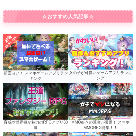
☆おすすめ人気記事☆
女の子が可愛いゲームアプリランキ
超面白い！ スマホゲームアプリラン
ング
キング
MMO好きの筆者が厳選！ スマホ
育成や世界観が魅力のRPGアプリ30
MMORPG特集！！
選