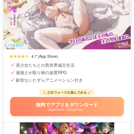
★★★★☆
4.7 (App Store)
美少女たちとの異世界城主生活
過激さが取り柄の放置RPG
叡智ないたずらアニメーション付き
＼ 少女ウォーズを遊んでみる ／
無料でアプリをダウンロード
AppleStore / GooglePlay »