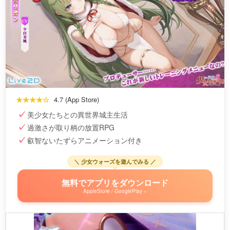
★★★★☆
4.7 (App Store)
美少女たちとの異世界城主生活
過激さが取り柄の放置RPG
叡智ないたずらアニメーション付き
＼ 少女ウォーズを遊んでみる ／
無料でアプリをダウンロード
AppleStore / GooglePlay »