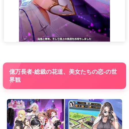
億万長者-総裁の花道、美女たちの恋-の世
界観