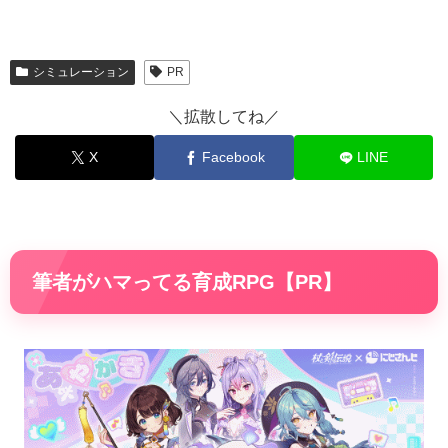
シミュレーション
PR
＼拡散してね／
X
Facebook
LINE
筆者がハマってる育成RPG【PR】