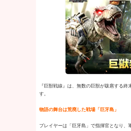
『巨獣戦線』は、無数の巨獣が跋扈する終
す。
物語の舞台は荒廃した戦場「巨牙島」
プレイヤーは「巨牙島」で指揮官となり、