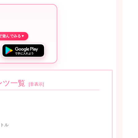
ンツ一覧
[
非表示
]
トル