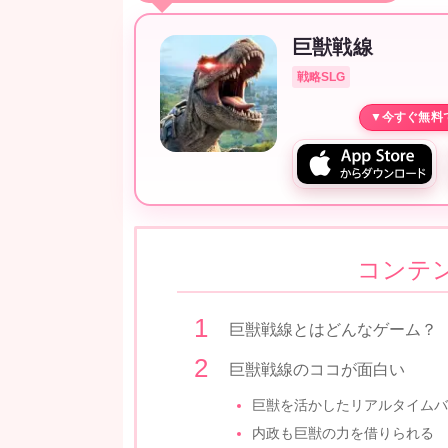
巨獣戦線
戦略SLG
コンテ
巨獣戦線とはどんなゲーム？
巨獣戦線のココが面白い
巨獣を活かしたリアルタイムバ
内政も巨獣の力を借りられる