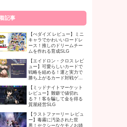
着記事
【ぺダイズ レビュー】ミニ
キャラでかわいいロードレ
ース！推しのドリームチー
ムを作れる育成SLG
【エイドロン・クロス レビ
ュー】可愛らしいカードで
戦略を組める！運と実力で
勝ち上がるカード対戦ゲー
ム
【ミッドナイトマーケット
レビュー】難癖で値切れ
る？！客を騙して金を得る
質屋経営SLG
【ラストファーリー レビュ
ー】毒霧に汚染された世
界！セクシーなケモノお姉