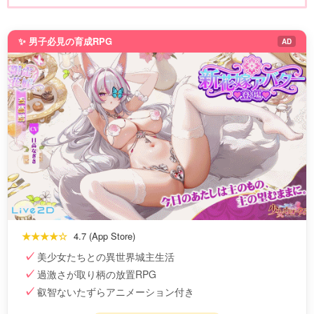
✨ 男子必見の育成RPG
AD
★★★★☆
4.7 (App Store)
美少女たちとの異世界城主生活
過激さが取り柄の放置RPG
叡智ないたずらアニメーション付き