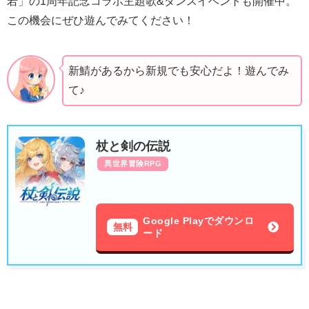
若」の1周年記念コラボ主題歌&ダンスイベントも開催中。
この機会にぜひ遊んでみてください！
新鯖があるから新規でも安心だよ！遊んでみ
て♪
杖と剣の伝説
異世界冒険RPG
Google Playでダウンロ
無料
ード