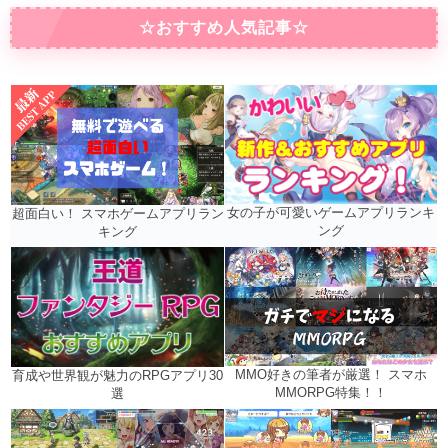
☆おすすめ人気記事☆
女の子が可愛いゲームアプリランキ
超面白い！ スマホゲームアプリラン
ング
キング
MMO好きの筆者が厳選！ スマホ
育成や世界観が魅力のRPGアプリ30
MMORPG特集！！
選