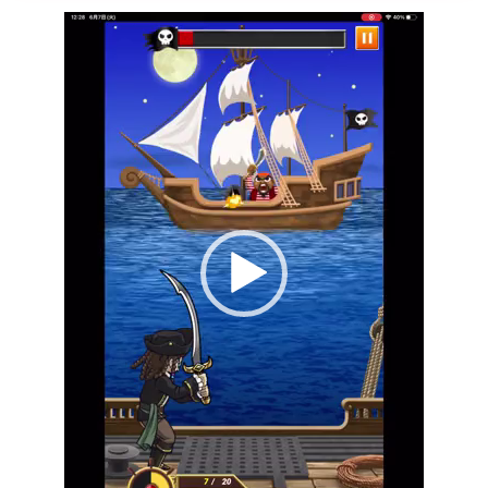
動
画
プ
レ
ー
ヤ
ー