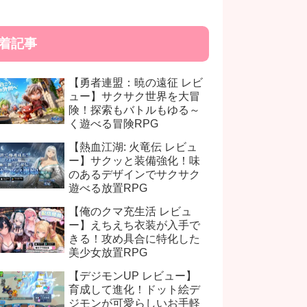
着記事
【勇者連盟：暁の遠征 レビ
ュー】サクサク世界を大冒
険！探索もバトルもゆる～
く遊べる冒険RPG
【熱血江湖: 火竜伝 レビュ
ー】サクッと装備強化！味
のあるデザインでサクサク
遊べる放置RPG
【俺のクマ充生活 レビュ
ー】えちえち衣装が入手で
きる！攻め具合に特化した
美少女放置RPG
【デジモンUP レビュー】
育成して進化！ドット絵デ
ジモンが可愛らしいお手軽