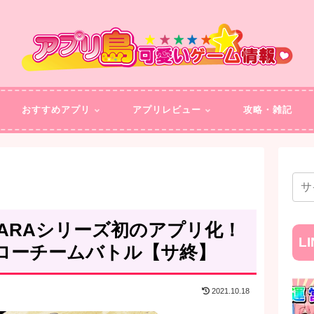
おすすめアプリ
アプリレビュー
攻略・雑記
ARAシリーズ初のアプリ化！
L
ローチームバトル【サ終】
2021.10.18