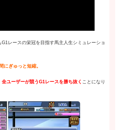
もG1レースの栄冠を目指す馬主人生シミュレーショ
日間にぎゅっと短縮。
、
全ユーザーが競うG1レースを勝ち抜く
ことになり