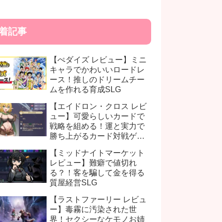
着記事
【ぺダイズ レビュー】ミニ
キャラでかわいいロードレ
ース！推しのドリームチー
ムを作れる育成SLG
【エイドロン・クロス レビ
ュー】可愛らしいカードで
戦略を組める！運と実力で
勝ち上がるカード対戦ゲー
ム
【ミッドナイトマーケット
レビュー】難癖で値切れ
る？！客を騙して金を得る
質屋経営SLG
【ラストファーリー レビュ
ー】毒霧に汚染された世
界！セクシーなケモノお姉