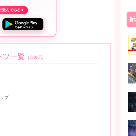
新
ンツ一覧
[
非表示
]
？
ップ