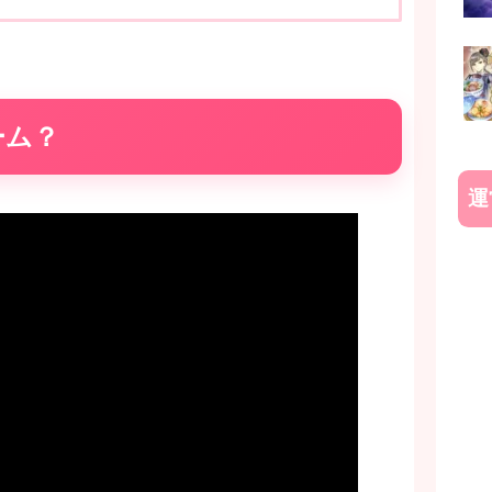
ーム？
運