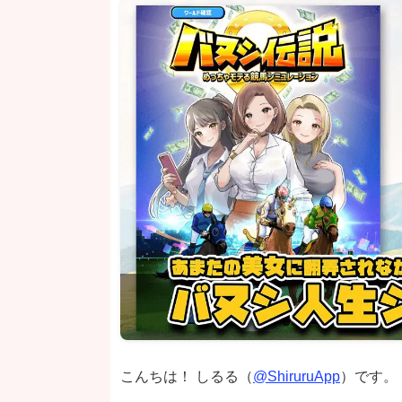
こんちは！ しるる（
@ShiruruApp
）です。