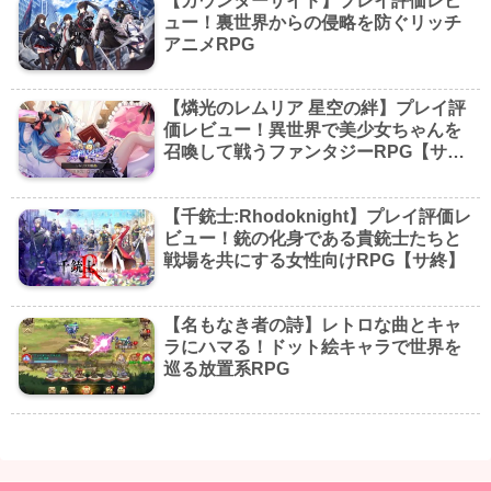
【カウンターサイド】プレイ評価レビ
ュー！裏世界からの侵略を防ぐリッチ
アニメRPG
【燐光のレムリア 星空の絆】プレイ評
価レビュー！異世界で美少女ちゃんを
召喚して戦うファンタジーRPG【サ
終】
【千銃士:Rhodoknight】プレイ評価レ
ビュー！銃の化身である貴銃士たちと
戦場を共にする女性向けRPG【サ終】
【名もなき者の詩】レトロな曲とキャ
ラにハマる！ドット絵キャラで世界を
巡る放置系RPG