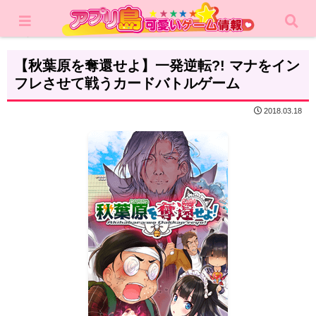
ホーム
レビュー
RPG
【秋葉原を奪還せよ】一発逆転?! マナをイン
フレさせて戦うカードバトルゲーム
2018.03.18