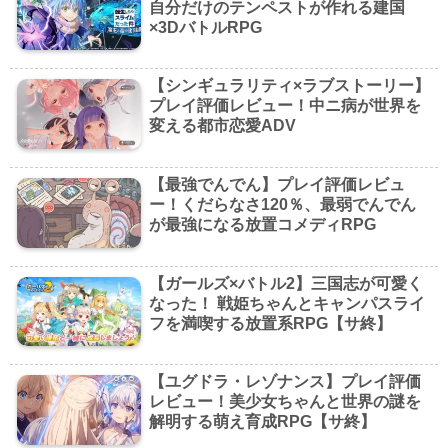
自分だけのテンペストが作れる建国
×3DバトルRPG
【シンギュラリティ×ラブストーリー】
プレイ評価レビュー！中ニ病が世界を
変える都市恋愛ADV
【最強でんでん】プレイ評価レビュ
ー！くだらなさ120％、最弱でんでん
が最強になる放置コメディRPG
【ガールズ×バトル2】三国志が可愛く
なった！ 戦姫ちゃんとキャンパスライ
フを満喫する放置系RPG【サ終】
【ユグドラ・レゾナンス】プレイ評価
レビュー！美少女ちゃんと世界の謎を
解明する萌え育成RPG【サ終】