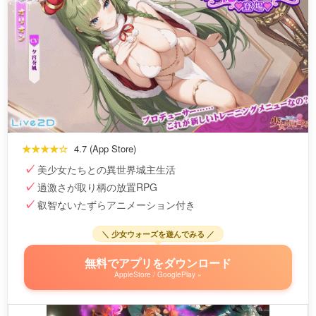
★★★★☆
4.7 (App Store)
美少女たちとの異世界城主生活
過激さが取り柄の放置RPG
叡智ないたずらアニメーション付き
＼ 少女ウォーズを遊んでみる ／
無料でアプリをダウンロード
AppleStore / GooglePlay »