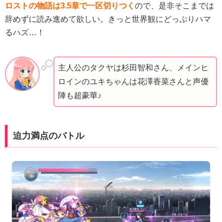
ロストの物語は3.5章で一区切りつく
ので、是非そこまでは
辞めずに読み進めて欲しい。きっと世界観にどっぷりハマ
るハズ…！
主人公のタクヤは杉田智和さん、メインヒ
ロインのユキちゃんは花澤香菜さんと声優
陣も超豪華♪
迫力満点のバトル