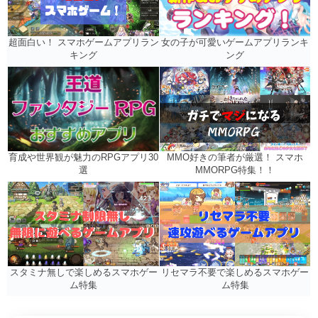
女の子が可愛いゲームアプリランキ
超面白い！ スマホゲームアプリラン
ング
キング
MMO好きの筆者が厳選！ スマホ
育成や世界観が魅力のRPGアプリ30
MMORPG特集！！
選
リセマラ不要で楽しめるスマホゲー
スタミナ無しで楽しめるスマホゲー
ム特集
ム特集