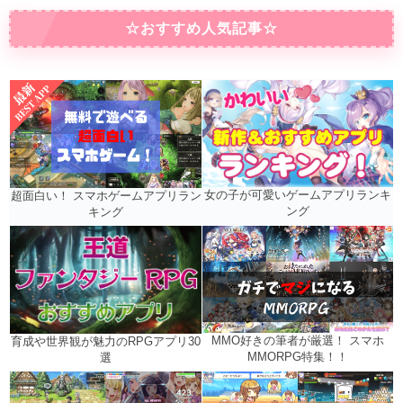
☆おすすめ人気記事☆
女の子が可愛いゲームアプリランキ
超面白い！ スマホゲームアプリラン
ング
キング
MMO好きの筆者が厳選！ スマホ
育成や世界観が魅力のRPGアプリ30
MMORPG特集！！
選