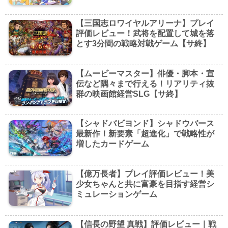
終】
【三国志ロワイヤルアリーナ】プレイ
評価レビュー！武将を配置して城を落
とす3分間の戦略対戦ゲーム【サ終】
【ムービーマスター】俳優・脚本・宣
伝など隅々まで行える！リアリティ抜
群の映画館経営SLG【サ終】
【シャドバビヨンド】シャドウバース
最新作！新要素「超進化」で戦略性が
増したカードゲーム
【億万長者】プレイ評価レビュー！美
少女ちゃんと共に富豪を目指す経営シ
ミュレーションゲーム
【信長の野望 真戦】評価レビュー｜戦