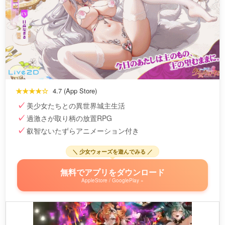
★★★★☆
4.7 (App Store)
美少女たちとの異世界城主生活
過激さが取り柄の放置RPG
叡智ないたずらアニメーション付き
＼ 少女ウォーズを遊んでみる ／
無料でアプリをダウンロード
AppleStore / GooglePlay »