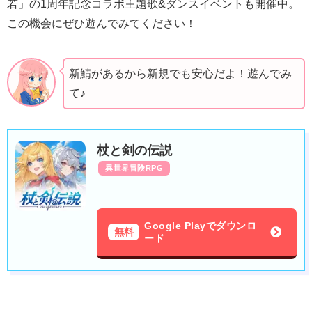
若」の1周年記念コラボ主題歌&ダンスイベントも開催中。
この機会にぜひ遊んでみてください！
新鯖があるから新規でも安心だよ！遊んでみ
て♪
杖と剣の伝説
異世界冒険RPG
Google Playでダウンロ
無料
ード